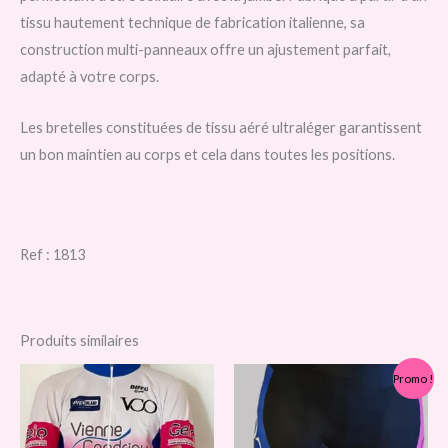
tissu hautement technique de fabrication italienne, sa
construction multi-panneaux offre un ajustement parfait,
adapté à votre corps.
Les bretelles constituées de tissu aéré ultraléger garantissent
un bon maintien au corps et cela dans toutes les positions.
Ref : 1813
Produits similaires
Le
Le
Ce
Ce
Promo !
prix
prix
produit
pro
initial
actuel
était :
est :
a
a
49,00 €.
25,00 €.