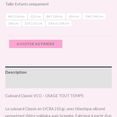
Taille Enfants uniquement
6A | 116 cm
122 cm
8A | 128 cm
134 cm
10A | 140 cm
146 cm
12A | 152 cm
XXS ou 158 cm
AJOUTER AU PANIER
Description
Informations complémentaires
Cuissard Classic VCO – USAGE TOUT TEMPS
Le cuissard Classic en LYCRA 210 gr, avec l’élastique siliconé
permettant d’être solidaire avec la jambe. Fabriqué à partir d’un