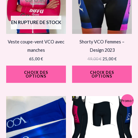
plusieurs
plu
variations.
var
Les
Le
EN RUPTURE DE STOCK
options
op
peuvent
pe
Veste coupe-vent VCO avec
Shorty VCO Femmes –
être
êtr
manches
Design 2023
choisies
cho
65,00
€
49,00
€
25,00
€
sur
sur
la
la
CHOIX DES
CHOIX DES
OPTIONS
OPTIONS
page
pa
du
du
produit
pro
Le
Le
Ce
Ce
Promo !
prix
prix
produit
pro
initial
actuel
était :
est :
a
a
75,00 €.
40,00 €.
plusieurs
plu
variations.
var